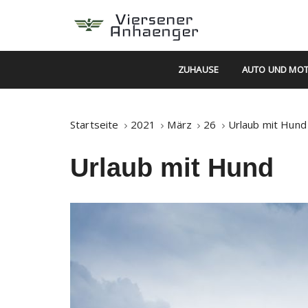
S
k
i
Berühmte Nachrichten
Viersener An
p
ZUHAUSE
AUTO UND MO
t
o
c
Startseite
2021
März
26
Urlaub mit Hund
o
n
Urlaub mit Hund
t
e
n
t