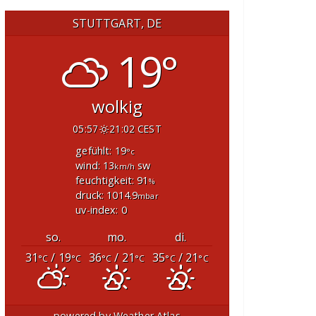
STUTTGART, DE
19°
wolkig
05:57
21:02 CEST
gefühlt: 19
°c
wind: 13
sw
km/h
feuchtigkeit: 91
%
druck: 1014.9
mbar
uv-index: 0
so.
mo.
di.
31
/ 19
36
/ 21
35
/ 21
°C
°C
°C
°C
°C
°C
powered by
Weather Atlas