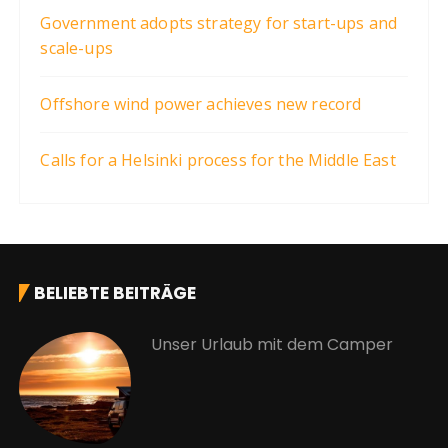
Government adopts strategy for start-ups and
scale-ups
Offshore wind power achieves new record
Calls for a Helsinki process for the Middle East
BELIEBTE BEITRÄGE
Unser Urlaub mit dem Camper