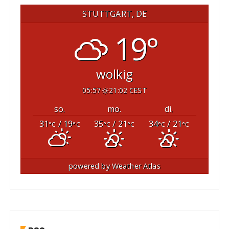
STUTTGART, DE
19°
wolkig
05:57
21:02 CEST
so.
mo.
di.
31
/ 19
35
/ 21
34
/ 21
°C
°C
°C
°C
°C
°C
powered by
Weather Atlas