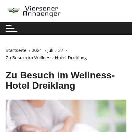
S
k
i
Berühmte Nachrichten
Viersener Anhaenger
p
t
o
c
Startseite
2021
Juli
27
o
Zu Besuch im Wellness-Hotel Dreiklang
n
t
Zu Besuch im Wellness-
e
Hotel Dreiklang
n
t