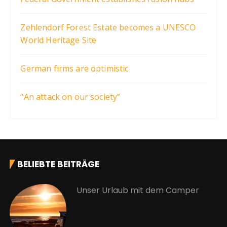
Zehlendorf Forest Estate becomes a UNESCO
World Heritage Site
German firms are optimistic
“An attack on our society”
BELIEBTE BEITRÄGE
Unser Urlaub mit dem Camper