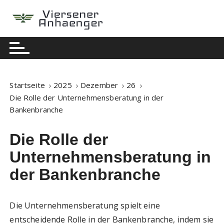
S
k
i
Berühmte Nachrichten
Viersener Anhaenger
p
t
o
c
Startseite
2025
Dezember
26
o
Die Rolle der Unternehmensberatung in der
n
Bankenbranche
t
e
Die Rolle der
n
Unternehmensberatung in
t
der Bankenbranche
Die Unternehmensberatung spielt eine
entscheidende Rolle in der Bankenbranche, indem sie