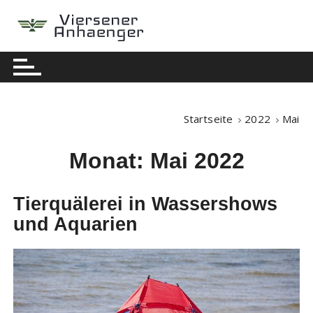
S
k
i
Berühmte Nachrichten
Viersener Anhaenger
p
t
o
c
Startseite
2022
Mai
o
n
Monat:
Mai 2022
t
e
n
Tierquälerei in Wassershows
t
und Aquarien