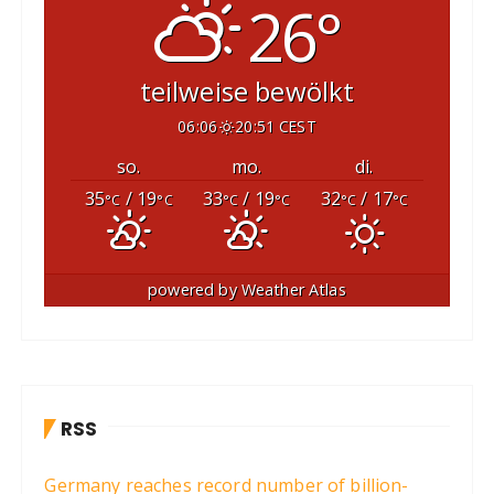
26°
teilweise bewölkt
06:06
20:51 CEST
so.
mo.
di.
35
/ 19
33
/ 19
32
/ 17
°C
°C
°C
°C
°C
°C
powered by
Weather Atlas
RSS
Germany reaches record number of billion-