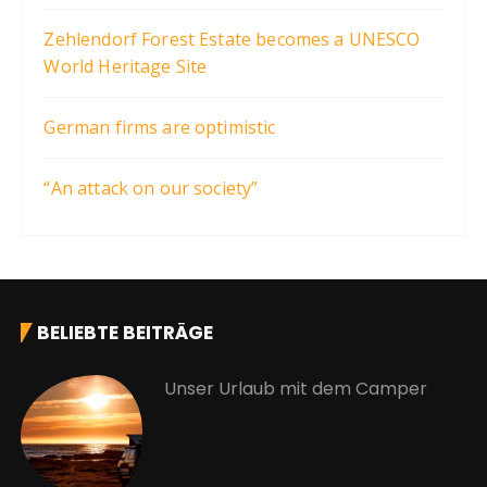
Zehlendorf Forest Estate becomes a UNESCO
World Heritage Site
German firms are optimistic
“An attack on our society”
BELIEBTE BEITRÄGE
Unser Urlaub mit dem Camper